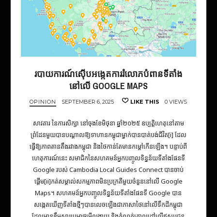
របាយការណ៍ស៊ើបអង្កេតការរំលោភបំពានទីតាំង
នៅលើ GOOGLE MAPS
OPINION
SEPTEMBER 6, 2025
LIKE THIS
0 VIEWS
សាវតារ នៃការសិក្សា នៅចុងខែមិថុនា ឆ្នាំ២០២៥ ឧប្បត្តិហេតុនៅតាម
ព្រំដែនមួយបានបណ្ដាលឱ្យទាហានកម្ពុជាម្នាក់បានបាត់បង់ជីវិត[i] ដែល
ធ្វើឱ្យភាពតានតឹងរវាងកម្ពុជា និងថៃកាន់តែ​មានកម្តៅកើនឡើង។ បន្ទាប់ពី
ហេតុការណ៍នេះ សមាជិកនៃសហគមន៍អ្នកបញ្ចូល​ទិន្នន័យ​ទីតាំងផែនទី
Google របស់ Cambodia Local Guides Connect បានចាប់
ផ្តើម[ii]កត់សម្គាល់សកម្មភាពមិនប្រក្រតីមួយចំនួននៅលើ Google
Maps។ សហគមន៍អ្នកបញ្ចូល​ទិន្នន័យ​ទីតាំងផែនទី Google បាន
សង្កេតឃើញទីតាំងថ្មីៗបានលេចឡើង​ជាភាសាថៃនៅលើទឹកដីកម្ពុជា
ដែលមានខ្លឹមសារប្រមាថមើលងាយ និងកំណត់គោលដៅលើឥស្សរជន