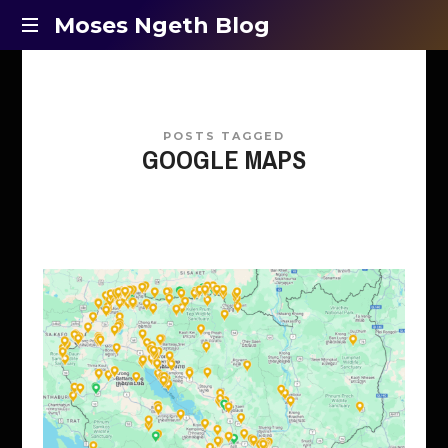
Moses
Moses Ngeth Blog
Opinion,
Ngeth
Education
and
Blog
Entertainment
POSTS TAGGED
GOOGLE MAPS