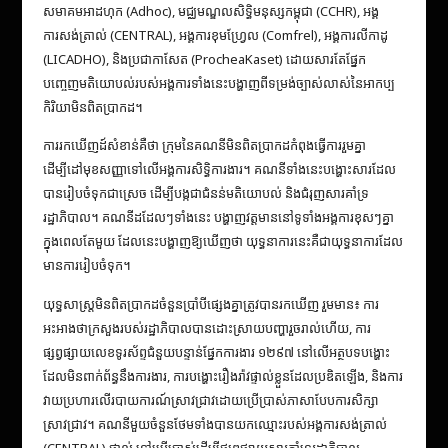
សមាគមអាដហុក (Adhoc), មជ្ឈមណ្ឌលសិទ្ធិមនុស្សកម្ពុជា (CCHR), អង្គ
ការសង់ត្រាល់ (CENTRAL), អង្គការខុមហ្វ្រែល (Comfrel), អង្គការលីកាដូ
(LICADHO), និងប្រជាកាសែត (ProcheaKaset) ដោយសារតែផ្នែក
បញ្ចេញមតិយោបល់របស់អង្គការទាំងនេះបង្ហាញពីទម្រង់ច្បាស់លាស់នៃអាកប្ប
កិរិយាមិនពិតប្រាកដ។
ការរកឃើញដ៍សំខាន់គឺថា ក្រុមនៃគណនីមិនពិតប្រាកដកំពុងធ្វើការរួមគ្នា
ដើម្បីដៅមុខសញ្ញាទៅលើអង្គការសិទ្ធិការងារ។ គណនីទាំងនេះបង្ហោះសារដែល
បានរៀបចំទុកជាស្រេច ដើម្បីបង្កជាជំនន់មតិយោបល់ និងជំរុញសារគាំទ្រ
រដ្ឋាភិបាល។ គណនីដដែលៗទាំងនេះ បង្ហាញវត្តមាននៅទូទាំងអង្គការខុសៗគ្នា
ក្នុងពេលតែមួយ ដែលនេះបង្ហាញឱ្យឃើញថា យុទ្ធនាការនេះគឺជាយុទ្ធនាការដែល
មានការរៀបចំទុក។
យុទ្ធសាស្ត្រមិនពិតប្រាកដចំនួនប្រាំបីផ្សេងគ្នាត្រូវបានរកឃើញ រួមមាន៖ ការ
អះអាងថាក្រសួងរបស់រដ្ឋាភិបាលបានដោះស្រាយបញ្ហារួចរាល់ហើយ, ការ
ផ្សព្វផ្សាយលេខទូរស័ព្ទជំនួយបន្ទាន់ផ្នែកការងារ ១២៩៧ នៅលើអត្ថបទបង្ហោះ
ដែលមិនពាក់ព័ន្ធនឹងការងារ, ការបង្ហោះរឿងរ៉ាវផ្ទាល់ខ្លួនដែលប្រឌិតឡើង, និងការ
វាយប្រហារលើរបាយការណ៍ស្រាវជ្រាវដោយប្រើប្រាស់ភាសាបែបការសិក្សា
ស្រាវជ្រាវ។ គណនីមួយចំនួនថែមទាំងបានយកឈ្មោះរបស់អង្គការសង់ត្រាល់
(CENTRAL) ផ្ទាល់ ទៅប្រើប្រាស់ដើម្បីផ្សព្វផ្សាយសារគាំទ្ររដ្ឋាភិបាល