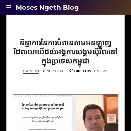
Moses
Moses Ngeth Blog
Opinion,
Ngeth
Education
and
Blog
Entertainment
និន្នាការនៃការបំពានតាមអនឡាញ
ដែលយាយីដល់អង្គការសង្គមស៊ីវិលនៅ
ក្នុងប្រទេសកម្ពុជា
OPINION
JUNE 20, 2026
LIKE THIS
0 VIEWS