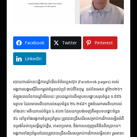
Facebook
Twitter
Pinterest
LinkedIn
របាយការណ៍នេះធ្វើការឃ្លាំមើលទំព័រហ្វេសប៊ុក (Facebook pages) របស់
អង្គការសង្គមស៊ីវិលកម្ពុជាចំនួនដប់ប្រាំ ចាប់ពីខែកុម្ភៈ ដល់ខែមេសា ឆ្នាំ២០២៦។
អំឡុងពេលនៃការឃ្លាំមើលនេះ គ្របដណ្តប់លើអត្ថបទបង្ហោះសរុបចំនួន ១.៥៥៦
អត្ថបទ ដែលមានមតិយោបល់សរុបចំនួន ២៤.២៩៨។ ក្នុងចំណោមមតិយោបល់
ទាំងនោះ មតិយោបល់ចំនួន ៤.៩០៣ ដែលដកស្រង់ចេញពីអត្ថបទបង្ហោះចំនួន
៥៤ នៅទូទាំងអង្គការចំនួនប្រាំមួយ ត្រូវបានជ្រើសរើសសម្រាប់ការវិភាគលម្អិតអំពី
ទម្រង់នៃពាក្យសម្ដីស្អប់ខ្ពើម, ភាសាប្រមាថ, និងការបញ្ចេញមតិមិនពិតប្រាកដ។
អង្គការទាំងប្រាំមួយដែលត្រូវបានជ្រើសរើសសម្រាប់ការវិភាគលម្អិតនោះ រួមមាន៖