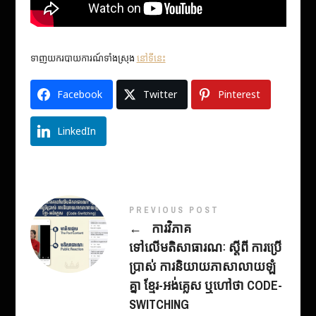
ទាញយករបាយការណ៍ទាំងស្រុង
នៅទីនេះ
Facebook
Twitter
Pinterest
LinkedIn
PREVIOUS POST
←
ការវិភាគ
ទៅលើមតិសាធារណៈ ស្តីពី ការប្រើ
ប្រាស់ ការនិយាយភាសាលាយឡំ
គ្នា ខ្មែរ-អង់គ្លេស ឬហៅថា CODE-
SWITCHING