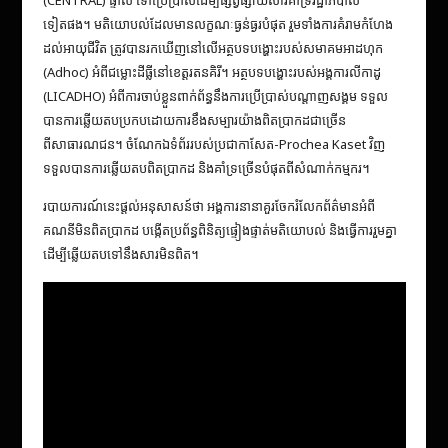
ទៀតផង។ មតិយោបល់ដែលមានលក្ខណៈធ្ងន់ធ្ងរបំផុត រួមទាំងការគំរាមកំហែង
ដល់អាយុជីវិត ត្រូវបានរកឃើញនៅលើអត្ថបទបង្ហោះរបស់សមាគមអាដហុក
(Adhoc) អំពីជម្លោះដីធ្លីនៅខេត្តរតនគិរី។ អត្ថបទបង្ហោះរបស់អង្គការលីកាដូ
(LICADHO) អំពីការចាប់ខ្លួនពាក់ព័ន្ធនឹងការប្រើប្រាស់បណ្តាញសង្គម ទទួល
បានការឆ្លើយតបប្រកបដោយការខឹងសម្បារយ៉ាងពិតប្រាកដជាច្រើន
ពីសាធារណជន។ ចំណែកឯទំព័ររបស់ប្រជាកាសែត-Prochea Kaset វិញ
ទទួលបានការឆ្លើយតបពិតប្រាកដ និងគាំទ្រច្រើនបំផុតពីសំណាក់កម្មករ។
របាយការណ៍នេះផ្តល់អនុសាសន៍ថា អង្គការនានាគួរចែករំលែកព័ត៌មានអំពី
គណនីមិនពិតប្រាកដ បង្កើតប្រព័ន្ធពិនិត្យផ្ទៀងផ្ទាត់មតិយោបល់ និងធ្វើការរួមគ្នា
ដើម្បីឆ្លើយតបទៅនឹងសារមិនពិត។