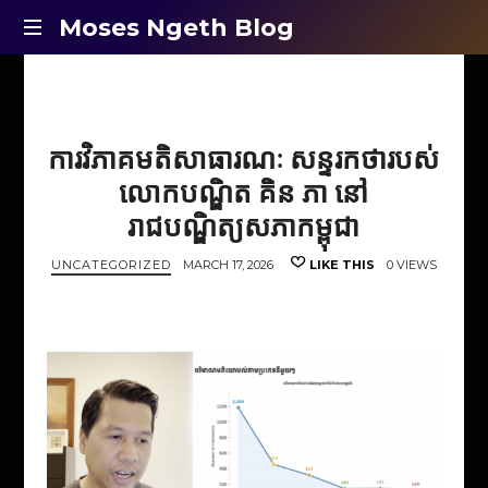
Moses
Moses Ngeth Blog
Opinion,
Ngeth
Education
and
Blog
Entertainment
ការវិភាគមតិសាធារណៈ សន្ទរកថារបស់
លោកបណ្ឌិត គិន ភា នៅ
រាជបណ្ឌិត្យសភាកម្ពុជា
UNCATEGORIZED
MARCH 17, 2026
LIKE THIS
0 VIEWS