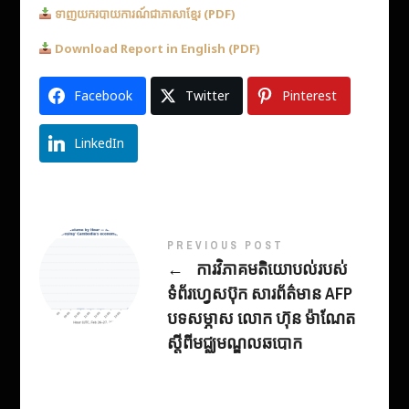
ទាញយករបាយការណ៍ជាភាសាខ្មែរ (PDF)
Download Report in English (PDF)
Facebook
Twitter
Pinterest
LinkedIn
PREVIOUS POST
←
ការវិភាគមតិយោបល់របស់
ទំព័រហ្វេសប៊ុក សារព័ត៌មាន AFP
បទសម្ភាស លោក ហ៊ុន ម៉ាណែត
ស្តីពីមជ្ឈមណ្ឌលឆបោក