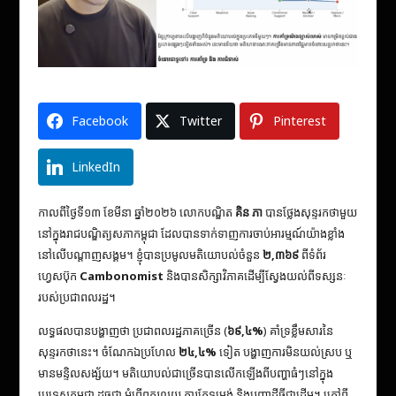
Facebook
Twitter
Pinterest
LinkedIn
កាលពីថ្ងៃទី១៣ ខែមីនា ឆ្នាំ២០២៦ លោកបណ្ឌិត
គិន ភា
បានថ្លែងសុន្ទរកថាមួយ
នៅក្នុងរាជបណ្ឌិត្យសភាកម្ពុជា ដែលបានទាក់ទាញការចាប់អារម្មណ៍យ៉ាងខ្លាំង
នៅលើបណ្ដាញសង្គម។ ខ្ញុំបានប្រមូលមតិយោបល់ចំនួន
២,៣៦៩
ពីទំព័រ
ហ្វេសប៊ុក
Cambonomist
និងបានសិក្សាវិភាគដើម្បីស្វែងយល់ពីទស្សនៈ
របស់ប្រជាពលរដ្ឋ។
លទ្ធផលបានបង្ហាញថា ប្រជាពលរដ្ឋភាគច្រើន (
៦៩,៤%
) គាំទ្រខ្លឹមសារនៃ
សុន្ទរកថានេះ។ ចំណែកឯប្រហែល
២៤,៤%
ទៀត បង្ហាញការមិនយល់ស្រប ឬ
មានមន្ទិលសង្ស័យ។ មតិយោបល់ជាច្រើនបានលើកឡើងពីបញ្ហាធំៗនៅក្នុង
ប្រទេសកម្ពុជា ដូចជា អំពើពុករលួយ ការកែទម្រង់ និងបញ្ហាដីធ្លីជាដើម។ ក្រៅពី